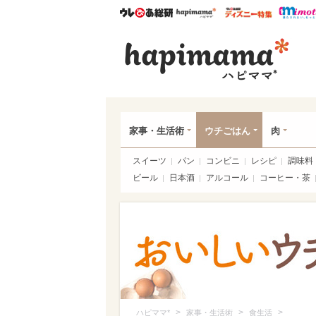
ウレぴあ総研
ハピママ*
ウレぴあ
ハピ
家事・生活術
ウチごはん
肉
スイーツ
パン
コンビニ
レシピ
調味料
ビール
日本酒
アルコール
コーヒー・茶
>
>
>
ハピママ*
家事・生活術
食生活