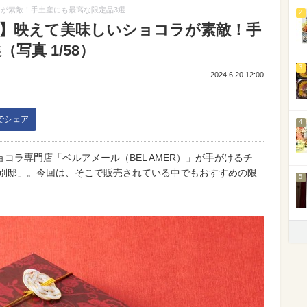
ラが素敵！手土産にも最高な限定品3選
2
邸】映えて美味しいショコラが素敵！手
写真 1/58）
3
2024.6.20 12:00
kでシェア
4
コラ専門店「ベルアメール（BEL AMER）」が手がけるチ
都別邸」。今回は、そこで販売されている中でもおすすめの限
5