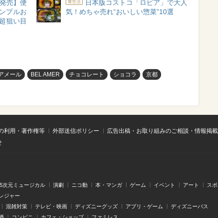
A新発売】便
日本版コストコ「ロピア」で大人
食生活
シンプルお
気！めちゃ売れ“おいしい惣菜”10選
超狙い目
アメール
BEL AMER
チョコレート
ショコラ
京都
の利用・著作権等
外部送信ポリシー
広告出稿・お取り組みのご相談・情報掲載
せ
.5次元ミュージカル
演劇
ニコ動
本・マンガ
ゲーム
イベント
アート
スポ
レジャー
混雑対策
テレビ・映画
ディズニーグッズ
アプリ・ゲーム
ディズニーパス
酒
コンビニ
カフェ・ショップ
ファミレス