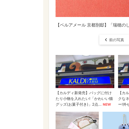
【ベルアメール 京都別邸】「瑞穂のしず
前の写真