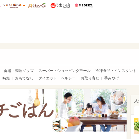
総研 ディズニー特集
mimot.
うまいめし
うまいパン
うまい肉
Medery.
ママ*
食器・調理グッズ
スーパー・ショッピングモール
冷凍食品・インスタント
時短
おもてなし
ダイエット・ヘルシー
お取り寄せ
手みやげ
人
1