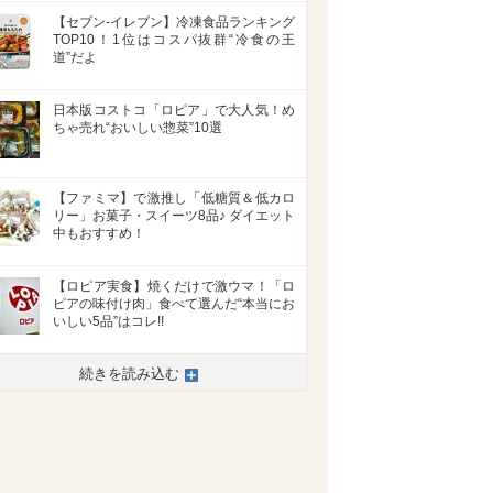
【セブン-イレブン】冷凍食品ランキング
TOP10！1位はコスパ抜群“冷食の王
道”だよ
日本版コストコ「ロピア」で大人気！め
ちゃ売れ“おいしい惣菜”10選
【ファミマ】で激推し「低糖質＆低カロ
リー」お菓子・スイーツ8品♪ ダイエット
中もおすすめ！
【ロピア実食】焼くだけで激ウマ！「ロ
ピアの味付け肉」食べて選んだ“本当にお
いしい5品”はコレ!!
続きを読み込む