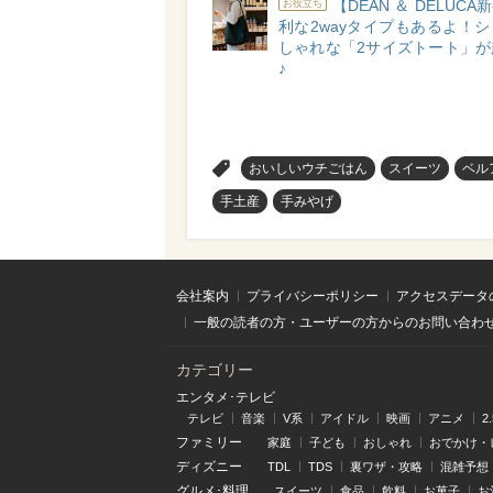
【DEAN ＆ DELUC
お役立ち
利な2wayタイプもあるよ！
しゃれな「2サイズトート」が
♪
>
おいしいウチごはん
スイーツ
ベル
手土産
手みやげ
会社案内
プライバシーポリシー
アクセスデータ
一般の読者の方・ユーザーの方からのお問い合わ
カテゴリー
エンタメ･テレビ
テレビ
音楽
V系
アイドル
映画
アニメ
2
ファミリー
家庭
子ども
おしゃれ
おでかけ・
ディズニー
TDL
TDS
裏ワザ・攻略
混雑予想
グルメ･料理
スイーツ
食品
飲料
お菓子
お