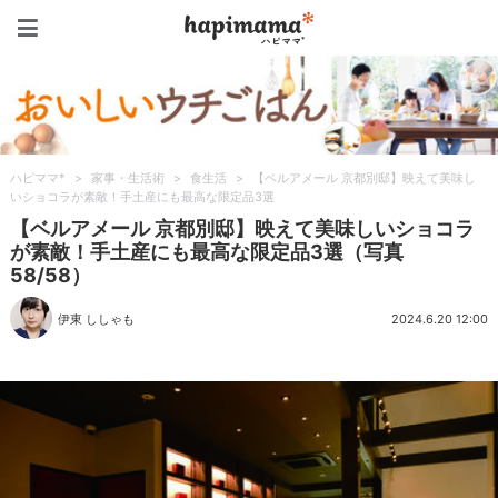
ハピママ*
ハピママ*
>
家事・生活術
>
食生活
>
【ベルアメール 京都別邸】映えて美味し
いショコラが素敵！手土産にも最高な限定品3選
【ベルアメール 京都別邸】映えて美味しいショコラ
が素敵！手土産にも最高な限定品3選（写真
58/58）
伊東 ししゃも
2024.6.20 12:00