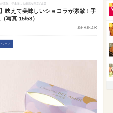
ラが素敵！手土産にも最高な限定品3選
2
邸】映えて美味しいショコラが素敵！手
写真 15/58）
3
2024.6.20 12:00
kでシェア
4
5