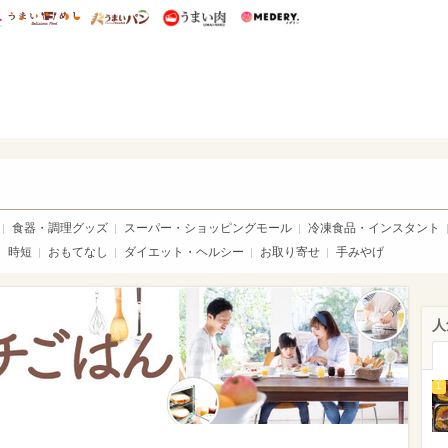
総研 ディズニー特集
mimot.
うまいめし
うまいパン
うまい肉
Medery.
ママ*
食器・調理グッズ
スーパー・ショッピングモール
冷凍食品・インスタント
時短
おもてなし
ダイエット・ヘルシー
お取り寄せ
手みやげ
人
1