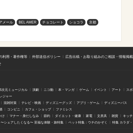
アメール
BEL AMER
チョコレート
ショコラ
京都
の利用・著作権等
外部送信ポリシー
広告出稿・お取り組みのご相談・情報掲載
せ
.5次元ミュージカル
演劇
ニコ動
本・マンガ
ゲーム
イベント
アート
スポ
レジャー
混雑対策
テレビ・映画
ディズニーグッズ
アプリ・ゲーム
ディズニーパス
酒
コンビニ
カフェ・ショップ
ファミレス
かけ
マナー・身だしなみ
節約
ダイエット・健康
家電
文房具
雑貨
キッチ
〜シェアしたくなる〜 至福な体験・旅特集
ペット特集：ウチのかぞく
特集 カラダ