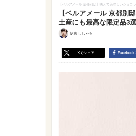
【ベルアメール 京都別邸】映えて美味しいショコ
【ベルアメール 京都別
土産にも最高な限定品3選（
伊東 ししゃも
Xでシェア
Faceboo