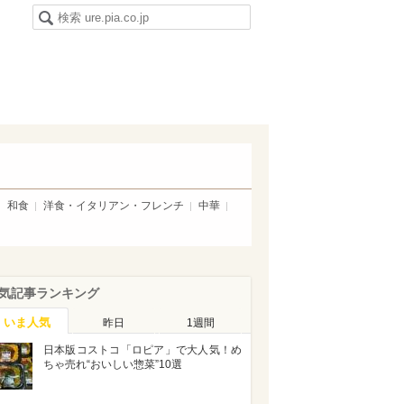
和食
洋食・イタリアン・フレンチ
中華
気記事ランキング
いま人気
昨日
1週間
日本版コストコ「ロピア」で大人気！め
ちゃ売れ“おいしい惣菜”10選