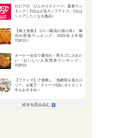
ロピアの「ひんやりスイーツ」最新ラン
キング！2位は人気カップアイス、1位は
シェアしたくなる逸品♪
【角上魚類】コスパ最高の海の幸♪「爆
売れ惣菜ランキング」2026年上半期
TOP10！
オーケー全店で爆売れ！即カゴに入れた
い「おいしい人気惣菜ランキング」
TOP10
【ファミマ】で激推し「低糖質＆低カロ
リー」お菓子・スイーツ8品♪ ダイエット
中もおすすめ！
続きを読み込む