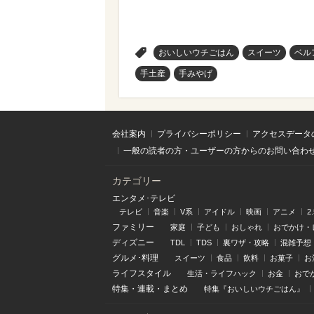
>
おいしいウチごはん
スイーツ
ベル
手土産
手みやげ
会社案内
プライバシーポリシー
アクセスデータ
一般の読者の方・ユーザーの方からのお問い合わ
カテゴリー
エンタメ･テレビ
テレビ
音楽
V系
アイドル
映画
アニメ
2
ファミリー
家庭
子ども
おしゃれ
おでかけ・
ディズニー
TDL
TDS
裏ワザ・攻略
混雑予想
グルメ･料理
スイーツ
食品
飲料
お菓子
お
ライフスタイル
生活・ライフハック
お金
おで
特集
・
連載
・
まとめ
特集『おいしいウチごはん』