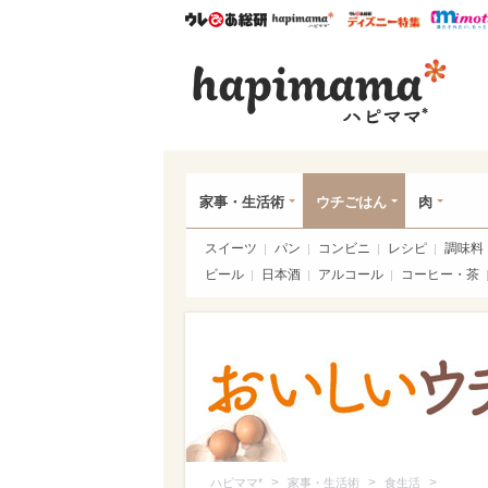
ウレぴあ総研
ハピママ*
ウレぴあ
ハピ
家事・生活術
ウチごはん
肉
スイーツ
パン
コンビニ
レシピ
調味料
ビール
日本酒
アルコール
コーヒー・茶
>
>
>
ハピママ*
家事・生活術
食生活