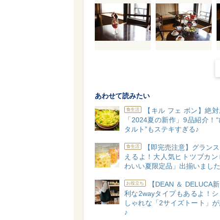
あわせて読みたい
【キル フェ ボン】絶
食生活
「2024夏の新作」9品紹介！
タルト”もステキすぎる♪
【即完売注意】グランス
食生活
えるよ！大人気ヒトツブカン
わいい夏限定品」出揃いました
【DEAN ＆ DELUC
お役立ち
利な2wayタイプもあるよ！
しゃれな「2サイズトート」が
♪