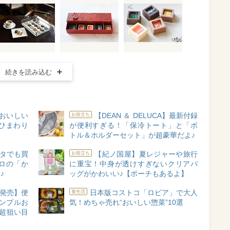
続きを読み込む
対おいしい
【DEAN ＆ DELUCA】最新付録
お役立ち
“ひまわり
が便利すぎる！「保冷トート」と「ボ
トル＆ホルダーセット」が超豪華だよ♪
タでも買
【紀ノ国屋】夏レジャーや旅行
お役立ち
ロの「か
に重宝！中身が透けすぎないクリアバ
♪
ッグがかわいい♪【ポーチもあるよ】
A新発売】便
日本版コストコ「ロピア」で大人
食生活
シンプルお
気！めちゃ売れ“おいしい惣菜”10選
超狙い目