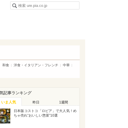
和食
洋食・イタリアン・フレンチ
中華
気記事ランキング
いま人気
昨日
1週間
日本版コストコ「ロピア」で大人気！め
ちゃ売れ“おいしい惣菜”10選