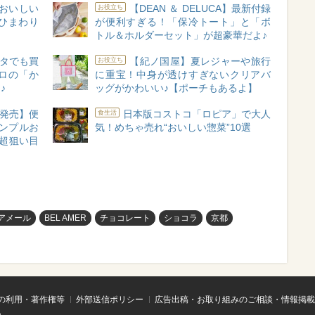
対おいしい
【DEAN ＆ DELUCA】最新付録
お役立ち
“ひまわり
が便利すぎる！「保冷トート」と「ボ
トル＆ホルダーセット」が超豪華だよ♪
タでも買
【紀ノ国屋】夏レジャーや旅行
お役立ち
ロの「か
に重宝！中身が透けすぎないクリアバ
♪
ッグがかわいい♪【ポーチもあるよ】
A新発売】便
日本版コストコ「ロピア」で大人
食生活
シンプルお
気！めちゃ売れ“おいしい惣菜”10選
超狙い目
アメール
BEL AMER
チョコレート
ショコラ
京都
の利用・著作権等
外部送信ポリシー
広告出稿・お取り組みのご相談・情報掲載