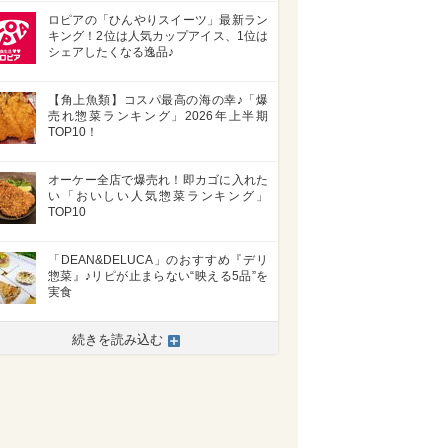
ロピアの「ひんやりスイーツ」最新ラン
キング！2位は人気カップアイス、1位は
シェアしたくなる逸品♪
【角上魚類】コスパ最高の海の幸♪「爆
売れ惣菜ランキング」2026年上半期
TOP10！
オーケー全店で爆売れ！即カゴに入れた
い「おいしい人気惣菜ランキング」
TOP10
「DEAN&DELUCA」のおすすめ『デリ
惣菜』♪リピが止まらない“映える5品”を
実食
続きを読み込む
>