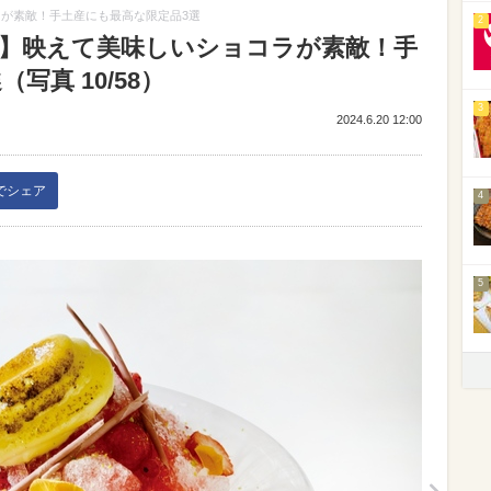
ラが素敵！手土産にも最高な限定品3選
2
邸】映えて美味しいショコラが素敵！手
写真 10/58）
3
2024.6.20 12:00
kでシェア
4
5