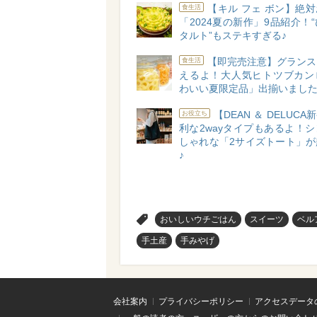
【キル フェ ボン】絶
食生活
「2024夏の新作」9品紹介！
タルト”もステキすぎる♪
【即完売注意】グランス
食生活
えるよ！大人気ヒトツブカン
わいい夏限定品」出揃いました
【DEAN ＆ DELUC
お役立ち
利な2wayタイプもあるよ！
しゃれな「2サイズトート」が
♪
>
おいしいウチごはん
スイーツ
ベル
手土産
手みやげ
会社案内
プライバシーポリシー
アクセスデータ