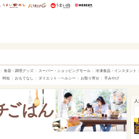
総研 ディズニー特集
mimot.
うまいめし
うまいパン
うまい肉
Medery.
ママ*
食器・調理グッズ
スーパー・ショッピングモール
冷凍食品・インスタント
時短
おもてなし
ダイエット・ヘルシー
お取り寄せ
手みやげ
人
1