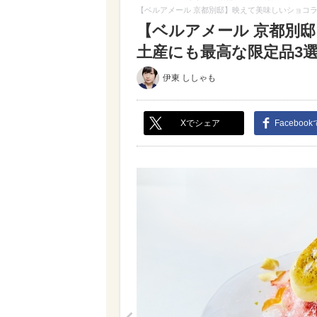
【ベルアメール 京都別邸】映えて美味しいショコ
【ベルアメール 京都別
土産にも最高な限定品3選（
伊東 ししゃも
Xでシェア
Faceboo