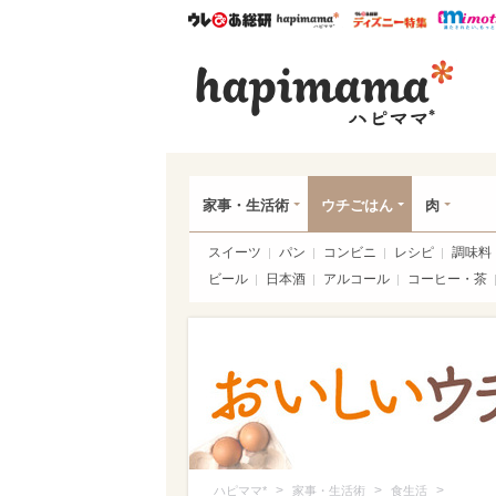
ウレぴあ総研
ハピママ*
ウレぴあ
ハピ
家事・生活術
ウチごはん
肉
スイーツ
パン
コンビニ
レシピ
調味料
ビール
日本酒
アルコール
コーヒー・茶
>
>
>
ハピママ*
家事・生活術
食生活