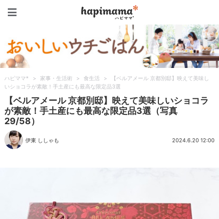
ハピママ*
ハピママ*
>
家事・生活術
>
食生活
>
【ベルアメール 京都別邸】映えて美味し
いショコラが素敵！手土産にも最高な限定品3選
【ベルアメール 京都別邸】映えて美味しいショコラ
が素敵！手土産にも最高な限定品3選（写真
29/58）
伊東 ししゃも
2024.6.20 12:00