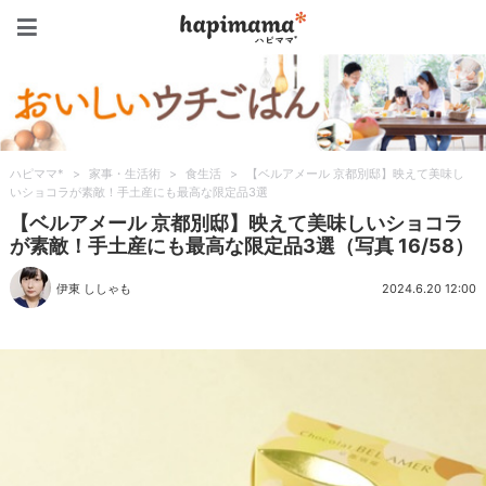
ハピママ*
ハピママ*
>
家事・生活術
>
食生活
>
【ベルアメール 京都別邸】映えて美味し
いショコラが素敵！手土産にも最高な限定品3選
【ベルアメール 京都別邸】映えて美味しいショコラ
が素敵！手土産にも最高な限定品3選（写真 16/58）
伊東 ししゃも
2024.6.20 12:00