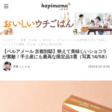
ハピママ*
ハピママ*
>
家事・生活術
>
食生活
>
【ベルアメール 京都別邸】映えて美味し
いショコラが素敵！手土産にも最高な限定品3選
【ベルアメール 京都別邸】映えて美味しいショコラ
が素敵！手土産にも最高な限定品3選（写真 14/58）
伊東 ししゃも
2024.6.20 12:00