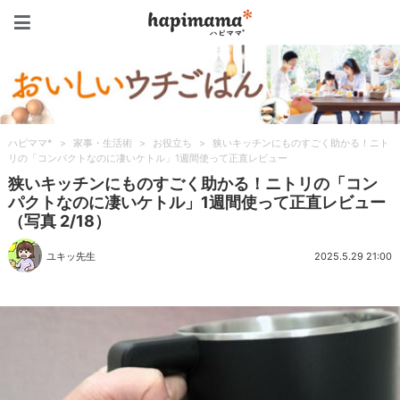
ハピママ*
ハピママ*
>
家事・生活術
>
お役立ち
>
狭いキッチンにものすごく助かる！ニト
リの「コンパクトなのに凄いケトル」1週間使って正直レビュー
狭いキッチンにものすごく助かる！ニトリの「コン
パクトなのに凄いケトル」1週間使って正直レビュー
（写真 2/18）
ユキッ先生
2025.5.29 21:00