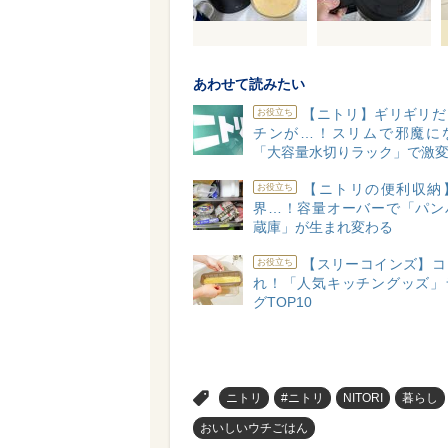
あわせて読みたい
【ニトリ】ギリギリだ
お役立ち
チンが…！スリムで邪魔に
「大容量水切りラック」で激
【ニトリの便利収納
お役立ち
界…！容量オーバーで「パン
蔵庫」が生まれ変わる
【スリーコインズ】コ
お役立ち
れ！「人気キッチングッズ」
グTOP10
>
ニトリ
#ニトリ
NITORI
暮らし
おいしいウチごはん