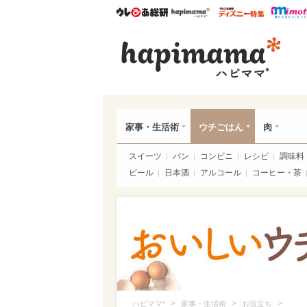
ウレぴあ総研
ハピママ*
ウレぴあ
ハピ
家事・生活術
ウチごはん
肉
スイーツ
パン
コンビニ
レシピ
調味料
ビール
日本酒
アルコール
コーヒー・茶
>
>
>
ハピママ*
家事・生活術
お役立ち