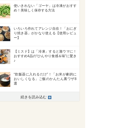
使いきれない「ゴーヤ」は冷凍がおすす
め！美味しく保存する方法
いろいろ作れてアレンジ自在！「おにぎ
り焼き器」がかなり使える【使用レビュ
ー】
【ミスド】は「冷凍」すると激ウマに！
おすすめ4品の“ひんやり食感＆味”に驚き
♪
“炊飯器に入れるだけ”！「お米が劇的に
おいしくなる」ご飯のかんたん裏ワザ8
選
続きを読み込む
>