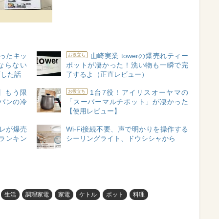
ったキッ
山崎実業 towerの爆売れティー
お役立ち
ならない
ポットが凄かった！洗い物も一瞬で完
変した話
了するよ（正直レビュー）
】もう限
1台7役！アイリスオーヤマの
お役立ち
パンの冷
「スーパーマルチポット」が凄かった
【使用レビュー】
レが爆売
Wi-Fi接続不要、声で明かりを操作する
ランキン
シーリングライト、ドウシシャから
生活
調理家電
家電
ケトル
ポット
料理