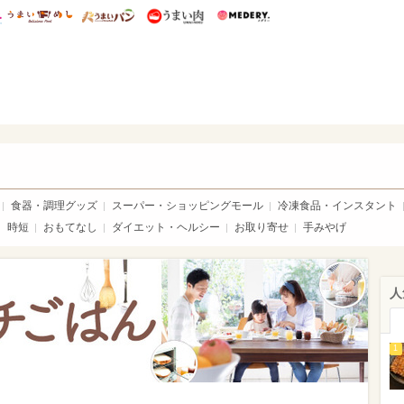
総研 ディズニー特集
mimot.
うまいめし
うまいパン
うまい肉
Medery.
ママ*
食器・調理グッズ
スーパー・ショッピングモール
冷凍食品・インスタント
時短
おもてなし
ダイエット・ヘルシー
お取り寄せ
手みやげ
人
1