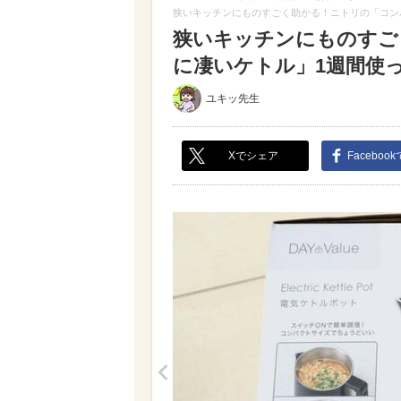
狭いキッチンにものすごく助かる！ニトリの「コン
狭いキッチンにものすご
に凄いケトル」1週間使って
ユキッ先生
Xでシェア
Faceboo
<