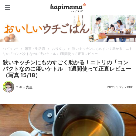
ハピママ*
ハピママ*
>
家事・生活術
>
お役立ち
>
狭いキッチンにものすごく助かる！ニト
リの「コンパクトなのに凄いケトル」1週間使って正直レビュー
狭いキッチンにものすごく助かる！ニトリの「コン
パクトなのに凄いケトル」1週間使って正直レビュー
（写真 15/18）
ユキッ先生
2025.5.29 21:00