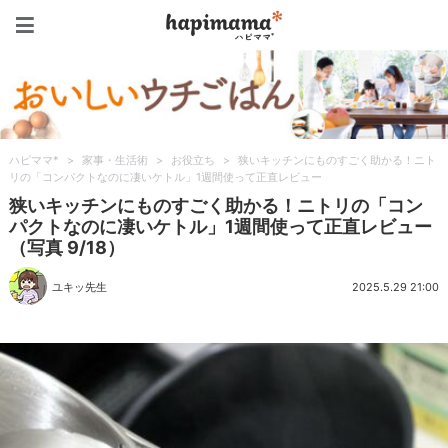
ハピママ*
ハピママ*
>
家事・生活術
>
お役立ち
>
狭いキッチンにものすごく助かる！ニト
リの「コンパクトなのに凄いケトル」1週間使って正直レビュー
狭いキッチンにものすごく助かる！ニトリの「コン
パクトなのに凄いケトル」1週間使って正直レビュー
（写真 9/18）
ユキッ先生
2025.5.29 21:00