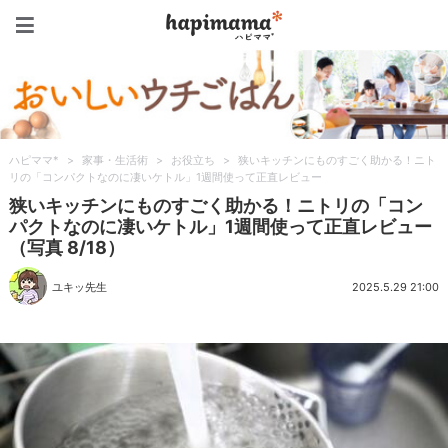
ハピママ*
ハピママ*
>
家事・生活術
>
お役立ち
>
狭いキッチンにものすごく助かる！ニト
リの「コンパクトなのに凄いケトル」1週間使って正直レビュー
狭いキッチンにものすごく助かる！ニトリの「コン
パクトなのに凄いケトル」1週間使って正直レビュー
（写真 8/18）
ユキッ先生
2025.5.29 21:00