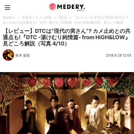
Medery.
Medery.
>
全次元イケメン特集
>
3次元
>
【レビュー】DTCは“現代の寅さん”?
カメ止めとの共通点も!『DTC -湯けむり純情篇- from HiGH&LOW』見どころ解説
【レビュー】DTCは“現代の寅さん”? カメ止めとの共
通点も!『DTC -湯けむり純情篇- from HiGH&LOW』
見どころ解説（写真 4/10）
鈴木 妄想
2018.9.28 12:05