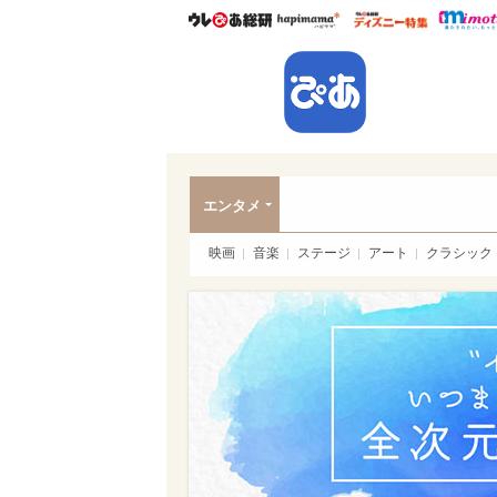
ウレぴあ総研
ハピママ*
ウレぴあ
ぴあ
エンタメ
映画
音楽
ステージ
アート
クラシック