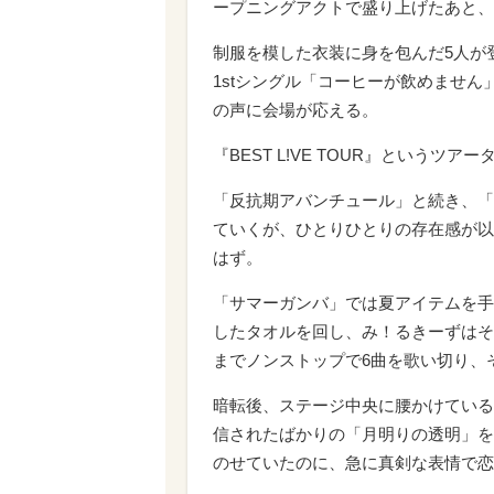
ープニングアクトで盛り上げたあと、
制服を模した衣装に身を包んだ5人が
1stシングル「コーヒーが飲めませ
の声に会場が応える。
『BEST L!VE TOUR』という
「反抗期アバンチュール」と続き、「
ていくが、ひとりひとりの存在感が以
はず。
「サマーガンバ」では夏アイテムを手にし
したタオルを回し、み！るきーずはそ
までノンストップで6曲を歌い切り、
暗転後、ステージ中央に腰かけている
信されたばかりの「月明りの透明」を
のせていたのに、急に真剣な表情で恋