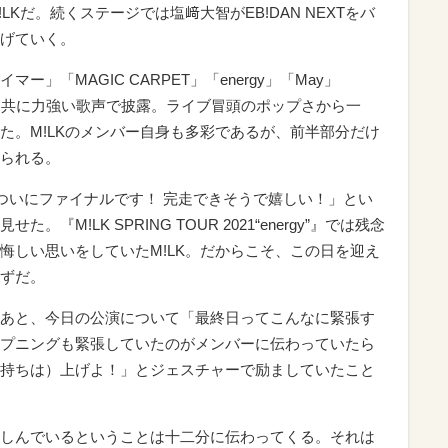
Kだ。続くステージでは塩﨑大智がEB!DAN NEXTをバ
げていく。
」「MAGIC CARPET」「energy」「May」
いダンスと共に力強い歌声で披露。ライブ冒頭のポップさから一
た。M!LKのメンバー自身も多彩であるが、前半部分だけ
られる。
ついにファイナルです！ 完走できそうで嬉しい！」とい
M!LK SPRING TOUR 2021“energy”』では残念
悔しい思いをしていたM!LK。だからこそ、この日を迎え
ずだ。
あと、今日の公演について「最終日ってこんなに緊張す
プニングも緊張していたのがメンバーに伝わっていたら
持ちは）上げよ！」とジェスチャーで励ましていたこと
しんでいるということは十二分に伝わってくる。それは