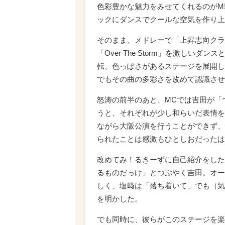
色彩豊かな魅力をみせてくれるのがM!L
ックにダンスでクールな空気を作り上
そのまま、メドレーで「上昇志向クライマー
「Over The Storm」を激し
転、色っぽさがあるステージを展開し
でもその曲の多彩さを改めて認識させ
怒涛の前半のあと、MCでは吉田が「
うと、それぞれが少し和らいだ表情を見せた。『
ながら大阪公演を行うことができず、
られたことは感激もひとしおだったは
改めてみ！るきーずに自己紹介をした
るものだっけ」とつぶやく吉田。オー
しく、塩﨑は「落ち着いて、でも（気
を明かした。
でも同時に、彼らがこのステージを楽