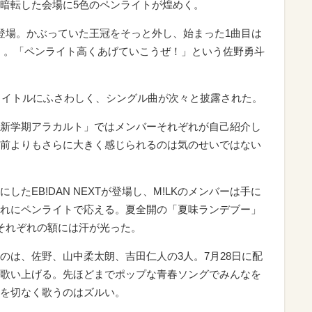
暗転した会場に5色のペンライトが煌めく。
登場。かぶっていた王冠をそっと外し、始まった1曲目は
ん」。「ペンライト高くあげていこうぜ！」という佐野勇斗
ツアータイトルにふさわしく、シングル曲が次々と披露された。
新学期アラカルト」ではメンバーそれぞれが自己紹介し
前よりもさらに大きく感じられるのは気のせいではない
たEB!DAN NEXTが登場し、M!LKのメンバーは手に
れにペンライトで応える。夏全開の「夏味ランデブー」
それぞれの額には汗が光った。
のは、佐野、山中柔太朗、吉田仁人の3人。7月28日に配
歌い上げる。先ほどまでポップな青春ソングでみんなを
を切なく歌うのはズルい。