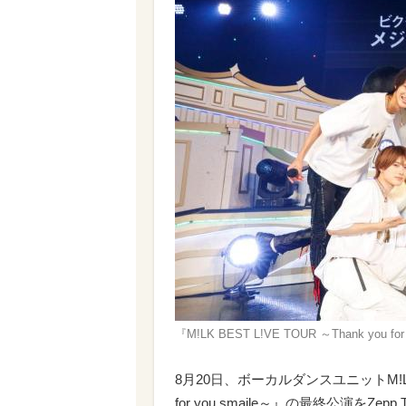
『M!LK BEST L!VE TOUR ～Thank you
8月20日、ボーカルダンスユニットM!LKがラ
for you smaile～』の最終公演をZep