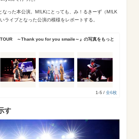
なった本公演。M!LKにとっても、み！るきーず（M!LK
いライブとなった公演の模様をレポートする。
E TOUR ～Thank you for you smaile～』の写真をもっと
1-5 /
全6枚
示す