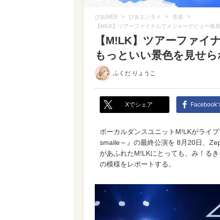
>
>
>
ぴあWEB
ぴあエンタメ
音楽
【M!LK】ツアーファイナルでメジャーデビュー発
【M!LK】ツアーファイ
もっといい景色を見せら
ふくだ りょうこ
Xでシェア
Faceboo
ボーカルダンスユニットM!LKがライブツアー『M!
smaile～』の最終公演を 8月20日、
があふれたM!LKにとっても、み！る
の模様をレポートする。