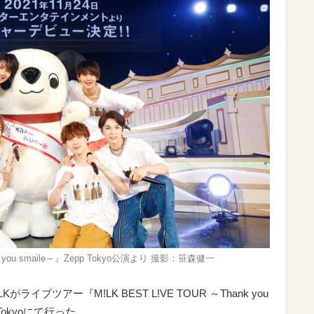
 for you smaile～』Zepp Tokyo公演より 撮影：笹森健一
イブツアー『M!LK BEST L!VE TOUR ～Thank you
p Tokyoにて行った。