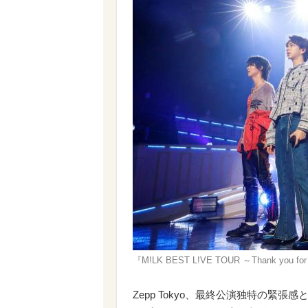
『M!LK BEST L!VE TOUR ～Thank you
Zepp Tokyo、最終公演独特の緊張