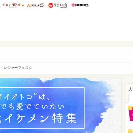
総研 ディズニー特集
mimot.
うまいめし
うまいパン
うまい肉
Medery.
WEB
レジャーフェスタ
人
1
2