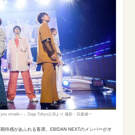
 for you smaile～』Zepp Tokyo公演より 撮影：笹森健一
感と期待感があふれる客席。EB!DAN NEXTのメンバーがオ