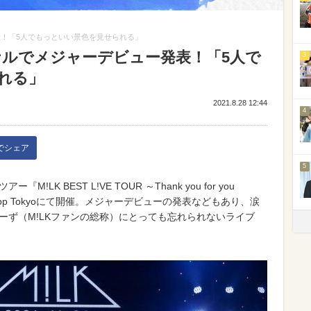
表！「5人でもっといい景色を見せられる」
ナルでメジャーデビュー発表！「5人で
3
れる」
2021.8.28 12:44
4
kでシェア
5
LK BEST L!VE TOUR ～Thank you for you
Zepp Tokyoにて開催。メジャーデビューの発表などもあり、涙
きーず（M!LKファンの総称）にとっても忘れられないライブ