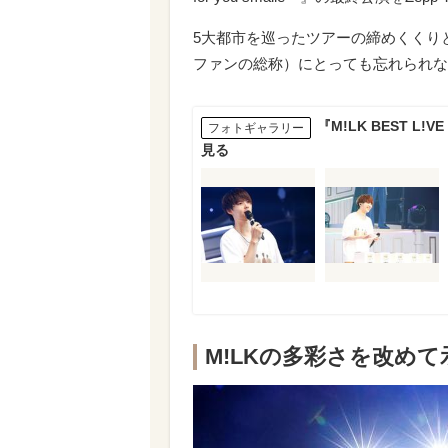
5大都市を巡ったツアーの締めくくりと
ファンの総称）にとっても忘れられな
『M!LK BEST L!V
フォトギャラリー
見る
M!LKの多彩さを改めて