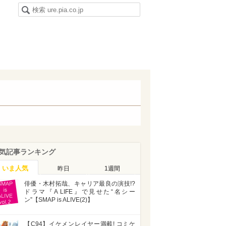
気記事ランキング
いま人気
昨日
1週間
俳優・木村拓哉、キャリア最良の演技!?
ドラマ『A LIFE』で見せた“名シー
ン”【SMAP is ALIVE(2)】
【C94】イケメンレイヤー満載! コミケ