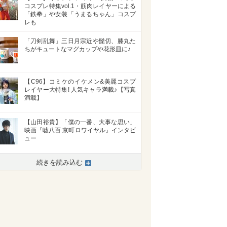
コスプレ特集vol.1・筋肉レイヤーによる
「鉄拳」や女装「うまるちゃん」コスプ
レも
「刀剣乱舞」三日月宗近や髭切、膝丸た
ちがキュートなマグカップや花形皿に♪
【C96】コミケのイケメン&美麗コスプ
レイヤー大特集! 人気キャラ満載♪【写真
満載】
【山田裕貴】「僕の一番、大事な思い」
映画『嘘八百 京町ロワイヤル』インタビ
ュー
続きを読み込む