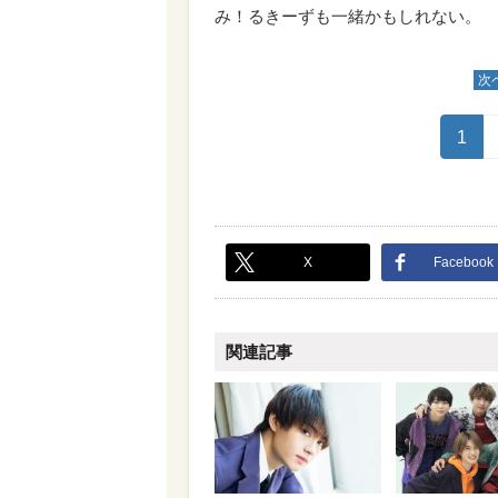
み！るきーずも一緒かもしれない。
次
1
X
Facebook
関連記事