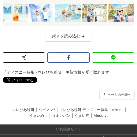
続きを読み込む
「ディズニー特集 -ウレぴあ総研」更新情報が受け取れます
ページの先頭へ
ウレぴあ総研
|
ハピママ*
|
ウレぴあ総研 ディズニー特集
|
mimot.
|
うまいめし
|
うまいパン
|
うまい肉
|
Medery.
ぴあ関連サイト