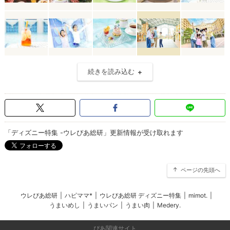
続きを読み込む
「ディズニー特集 -ウレぴあ総研」更新情報が受け取れます
ページの先頭へ
ウレぴあ総研
|
ハピママ*
|
ウレぴあ総研 ディズニー特集
|
mimot.
|
うまいめし
|
うまいパン
|
うまい肉
|
Medery.
ぴあ関連サイト