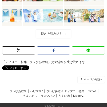
続きを読み込む
「ディズニー特集 -ウレぴあ総研」更新情報が受け取れます
ページの先頭へ
ウレぴあ総研
|
ハピママ*
|
ウレぴあ総研 ディズニー特集
|
mimot.
|
うまいめし
|
うまいパン
|
うまい肉
|
Medery.
ぴあ関連サイト