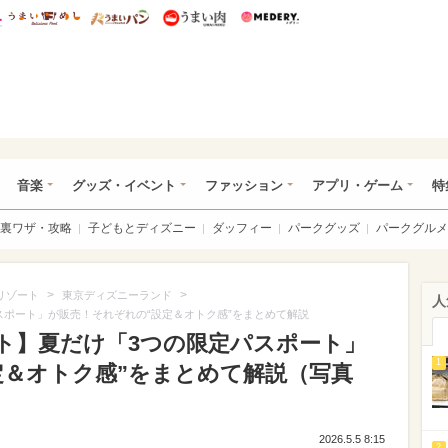
総研 ディズニー特集
mimot.
うまいめし
うまいパン
うまい肉
Medery.
ズニー特集 -ウレぴあ総研
音楽
グッズ・イベント
ファッション
アプリ・ゲーム
特
裏ワザ・攻略
子どもとディズニー
ダッフィー
パークグッズ
パークグルメ
>
>
リゾート
東京ディズニーランド
人
スポート」が販売！それぞれの“設定＆オトク感”をまとめて解説
ト】夏だけ「3つの限定パスポート」
1
定＆オトク感”をまとめて解説（写真
2026.5.5 8:15
2