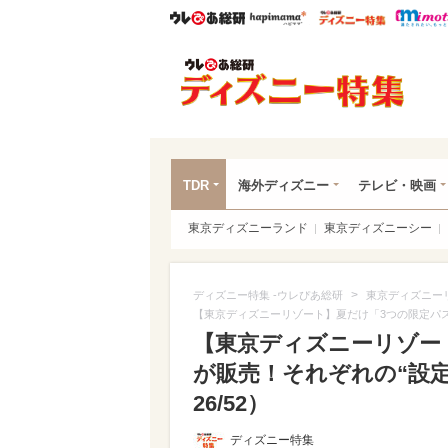
ウレぴあ総研
ハピママ*
ウレぴあ
ディ
TDR
海外ディズニー
テレビ・映画
東京ディズニーランド
東京ディズニーシー
>
ディズニー特集 -ウレぴあ総研
東京ディズニー
【東京ディズニーリゾート】夏だけ「3つの限定パ
【東京ディズニーリゾー
が販売！それぞれの“設
26/52）
ディズニー特集