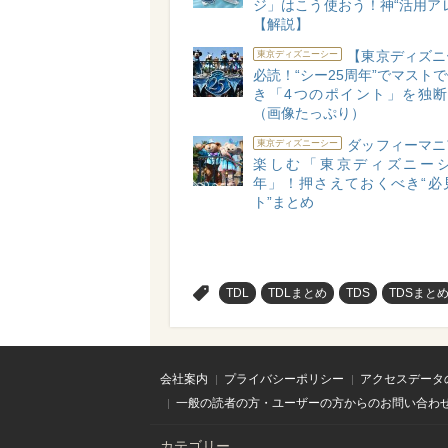
ジ」はこう使おう！神“活用ア
【解説】
【東京ディズニ
東京ディズニーシー
必読！“シー25周年”でマスト
き「4つのポイント」を独断で
（画像たっぷり）
ダッフィーマニ
東京ディズニーシー
楽しむ「東京ディズニーシ
年」！押さえておくべき“必
ト”まとめ
>
TDL
TDLまとめ
TDS
TDSまと
会社案内
プライバシーポリシー
アクセスデータ
一般の読者の方・ユーザーの方からのお問い合わ
カテゴリー