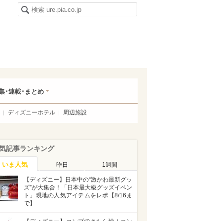
集･連載･まとめ
ディズニーホテル
周辺施設
気記事ランキング
いま人気
昨日
1週間
【ディズニー】日本中の“激かわ最新グッ
ズ”が大集合！「日本最大級グッズイベン
ト」現地の人気アイテムをレポ【8/16ま
で】