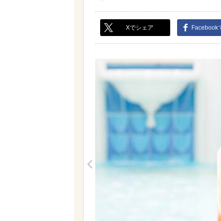
Xでシェア
Faceboo
<