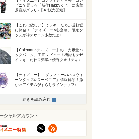
【ディズニー】コンプできたら神！コン
ビニで買える「新作Happyくじ」に豪華
景品がズラリ♪【8/7販売開始】
【これは欲しい】ミッキーたちが道頓堀
に降臨！「ディズニー×心斎橋」限定グ
ッズが神デザイン多数だよ♪
【Coleman×ディズニー】の「大容量バ
ックパック」正直レビュー！機能もデザ
インもこだわり満載の優秀クオリティ♪
【ディズニー】「ダッフィーのハロウィ
ーングッズ&スーベニア」情報解禁！激
かわアイテムがずらりラインナップ♪
続きを読み込む
>
ーシャルアカウント
X
RSS