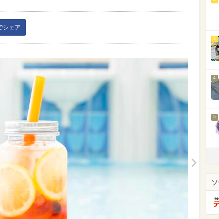
kでシェア
3
4
5
ソ