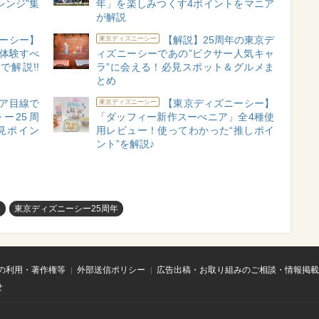
レンジ”集
年」を楽しみつくす4ポイントをマニア
が解説
ーシー】
【解説】25周年の東京デ
東京ディズニーシー
で体験すべ
ィズニーシーであの”ピクサー人気キャ
解説!!
ラ”に会える！必見スポット＆グルメま
とめ
ア目線で
【東京ディズニーシー】
東京ディズニーシー
ー25周
「ダッフィー新作スーべニア」全4種使
見ポイン
用レビュー！使ってわかった“推しポイ
ント”を解説♪
め
東京ディズニーシー25周年
の利用・著作権等
外部送信ポリシー
広告出稿・お取り組みのご相談・情報掲載
せ