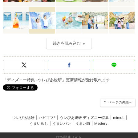
続きを読み込む
「ディズニー特集 -ウレぴあ総研」更新情報が受け取れます
ページの先頭へ
ウレぴあ総研
|
ハピママ*
|
ウレぴあ総研 ディズニー特集
|
mimot.
|
うまいめし
|
うまいパン
|
うまい肉
|
Medery.
ぴあ関連サイト