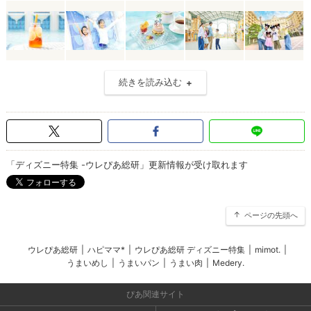
続きを読み込む
「ディズニー特集 -ウレぴあ総研」更新情報が受け取れます
ページの先頭へ
ウレぴあ総研
|
ハピママ*
|
ウレぴあ総研 ディズニー特集
|
mimot.
|
うまいめし
|
うまいパン
|
うまい肉
|
Medery.
ぴあ関連サイト