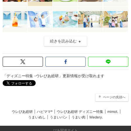
続きを読み込む
「ディズニー特集 -ウレぴあ総研」更新情報が受け取れます
ページの先頭へ
ウレぴあ総研
|
ハピママ*
|
ウレぴあ総研 ディズニー特集
|
mimot.
|
うまいめし
|
うまいパン
|
うまい肉
|
Medery.
ぴあ関連サイト