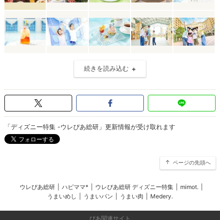
続きを読み込む
「ディズニー特集 -ウレぴあ総研」更新情報が受け取れます
ページの先頭へ
ウレぴあ総研
|
ハピママ*
|
ウレぴあ総研 ディズニー特集
|
mimot.
|
うまいめし
|
うまいパン
|
うまい肉
|
Medery.
ぴあ関連サイト