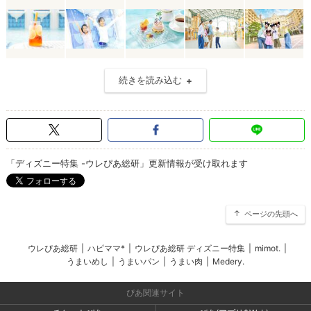
続きを読み込む
「ディズニー特集 -ウレぴあ総研」更新情報が受け取れます
ページの先頭へ
ウレぴあ総研
|
ハピママ*
|
ウレぴあ総研 ディズニー特集
|
mimot.
|
うまいめし
|
うまいパン
|
うまい肉
|
Medery.
ぴあ関連サイト