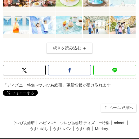
続きを読み込む
「ディズニー特集 -ウレぴあ総研」更新情報が受け取れます
ページの先頭へ
ウレぴあ総研
|
ハピママ*
|
ウレぴあ総研 ディズニー特集
|
mimot.
|
うまいめし
|
うまいパン
|
うまい肉
|
Medery.