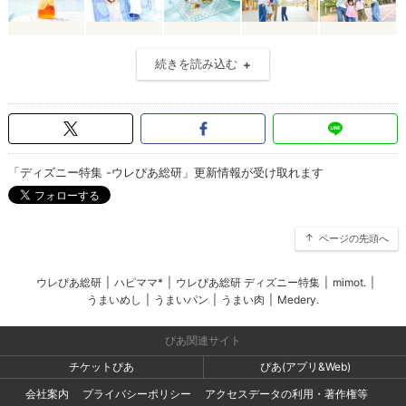
続きを読み込む
「ディズニー特集 -ウレぴあ総研」更新情報が受け取れます
ページの先頭へ
ウレぴあ総研
|
ハピママ*
|
ウレぴあ総研 ディズニー特集
|
mimot.
|
うまいめし
|
うまいパン
|
うまい肉
|
Medery.
ぴあ関連サイト
チケットぴあ
ぴあ(アプリ&Web)
会社案内
プライバシーポリシー
アクセスデータの利用・著作権等