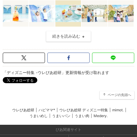
続きを読み込む
「ディズニー特集 -ウレぴあ総研」更新情報が受け取れます
ページの先頭へ
ウレぴあ総研
|
ハピママ*
|
ウレぴあ総研 ディズニー特集
|
mimot.
|
うまいめし
|
うまいパン
|
うまい肉
|
Medery.
ぴあ関連サイト