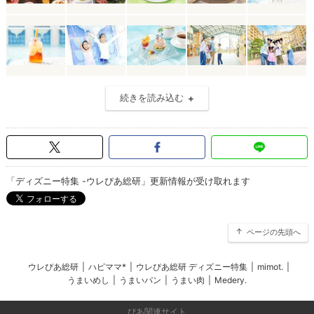
続きを読み込む
「ディズニー特集 -ウレぴあ総研」更新情報が受け取れます
ページの先頭へ
ウレぴあ総研
|
ハピママ*
|
ウレぴあ総研 ディズニー特集
|
mimot.
|
うまいめし
|
うまいパン
|
うまい肉
|
Medery.
ぴあ関連サイト