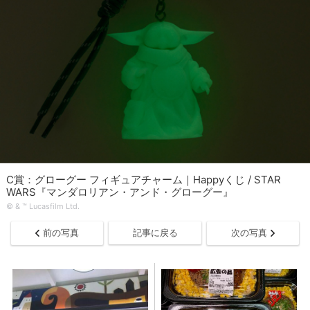
C賞：グローグー フィギュアチャーム｜Happyくじ / STAR
WARS『マンダロリアン・アンド・グローグー』
© & ™ Lucasfilm Ltd.
前の写真
記事に戻る
次の写真