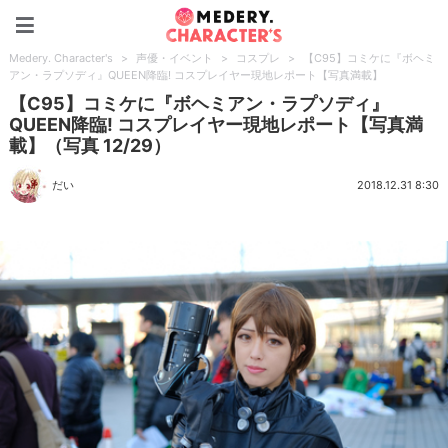
Medery. Character's
Medery. Character's
>
声優・イベント
>
コスプレ
>
【C95】コミケに『ボヘミ
アン・ラプソディ』QUEEN降臨! コスプレイヤー現地レポート【写真満載】
【C95】コミケに『ボヘミアン・ラプソディ』
QUEEN降臨! コスプレイヤー現地レポート【写真満
載】（写真 12/29）
だい
2018.12.31 8:30