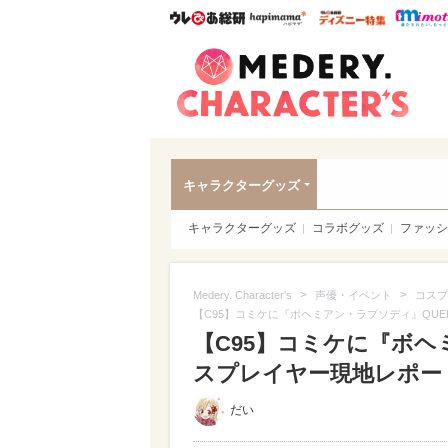
ウレぴあ総研
ハピママ*
ウレぴあ
Meder
キャラクターグッズ
キャラクターグッズ
コラボグッズ
ファッシ
>
>
Medery. Character's
声優・イベント
コスプ
【C95】コミケに『ボヘミアン・ラプソディ』QUE
【C95】コミケに『ボヘ
スプレイヤー現地レポート
だい