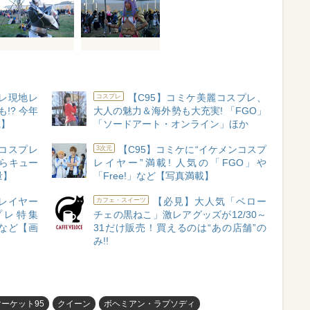
プレ現地レ
【C95】コミケ美麗コスプレ、
コスプレ
!? 今年
大人の魅力＆海外勢も大充実! 「FGO」
載】
「ソードアート・オンライン」ほか
女コスプレ
【C95】コミケに“イケメンコスプ
3次元
からキュー
レイヤー”満載! 人気の「FGO」や
量】
「Free!」など【写真満載】
プレイヤー
【必見】大人気「ベロー
カフェ・スイーツ
プレ特集
チェの黒ねこ」激レアグッズが12/30～
など【画
31だけ販売！買えるのは“あの店舗”の
み!!
ーケット95
クイーン
ボヘミアン・ラプソディ