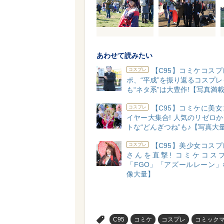
あわせて読みたい
【C95】コミケコス
コスプレ
ポ、“平成”を振り返るコスプレも
も“ネタ系”は大豊作!【写真満
【C95】コミケに美
コスプレ
イヤー大集合! 人気のリゼロ
トな“どんぎつね”も♪【写真大
【C95】美少女コス
コスプレ
さんを直撃! コミケコス
「FGO」「アズールレーン」
像大量】
>
C95
コミケ
コスプレ
コミックマ