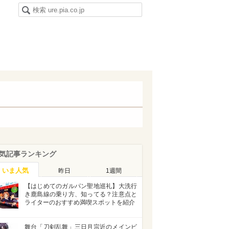
気記事ランキング
いま人気
昨日
1週間
【はじめてのガルパン聖地巡礼】大洗行
き鹿島線の乗り方、知ってる？注意点と
ライターのおすすめ満喫スポットを紹介
舞台「刀剣乱舞」三日月宗近のメインビ