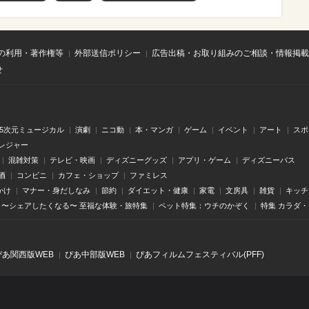
の利用・著作権等
外部送信ポリシー
広告出稿・お取り組みのご相談・情報掲載
せ
.5次元ミュージカル
演劇
ニコ動
本・マンガ
ゲーム
イベント
アート
スポ
レジャー
混雑対策
テレビ・映画
ディズニーグッズ
アプリ・ゲーム
ディズニーパス
酒
コンビニ
カフェ・ショップ
ファミレス
かけ
マナー・身だしなみ
節約
ダイエット・健康
家電
文房具
雑貨
キッチ
〜シェアしたくなる〜 至福な体験・旅特集
ペット特集：ウチのかぞく
特集 カラダ
ぴあ関⻄版WEB
ぴあ中部版WEB
ぴあフィルムフェスティバル(PFF)