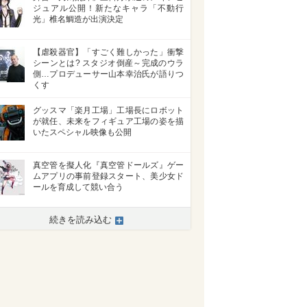
ジュアル公開！新たなキャラ「不動行
光」椎名鯛造が出演決定
【虐殺器官】「すごく難しかった」衝撃
シーンとは? スタジオ倒産～完成のウラ
側…プロデューサー山本幸治氏が語りつ
くす
グッスマ「楽月工場」工場長にロボット
が就任、未来をフィギュア工場の姿を描
いたスペシャル映像も公開
真空管を擬人化『真空管ドールズ』ゲー
ムアプリの事前登録スタート、美少女ド
ールを育成して競い合う
続きを読み込む