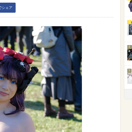
kでシェア
3
4
5