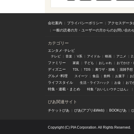
会社案内
プライバシーポリシー
アクセスデータ
一般の読者の方・ユーザーの方からのお問い合わ
カテゴリー
エンタメ･テレビ
テレビ
音楽
V系
アイドル
映画
アニメ
2
ファミリー
家庭
子ども
おしゃれ
おでかけ・
ディズニー
TDL
TDS
裏ワザ・攻略
混雑予想
グルメ･料理
スイーツ
食品
飲料
お菓子
お
ライフスタイル
生活・ライフハック
お金
おで
特集
・
連載
・
まとめ
特集『おいしいウチごはん』
ぴあ関連サイト
チケットぴあ
ぴあ(アプリ&Web)
BOOKぴあ
Copyright (C) PIA Corporation. All Rights Reserved.