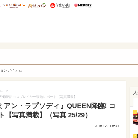
総研 ディズニー特集
mimot.
うまいめし
うまいパン
うまい肉
Medery.
y. Character's
ョンアイテム
>
レ
人
EN降臨! コスプレイヤー現地レポート【写真満載】
ミアン・ラプソディ』QUEEN降臨! コ
1
【写真満載】（写真 25/29）
2018.12.31 8:30
2