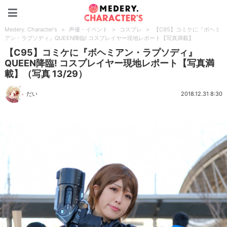
Medery. Character's
Medery. Character's
>
声優・イベント
>
コスプレ
>
【C95】コミケに『ボヘミ
アン・ラプソディ』QUEEN降臨! コスプレイヤー現地レポート【写真満載】
【C95】コミケに『ボヘミアン・ラプソディ』
QUEEN降臨! コスプレイヤー現地レポート【写真満
載】（写真 13/29）
だい
2018.12.31 8:30