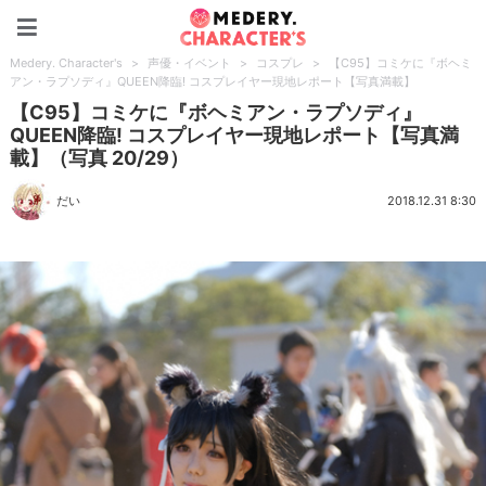
Medery. Character's
Medery. Character's
>
声優・イベント
>
コスプレ
>
【C95】コミケに『ボヘミ
アン・ラプソディ』QUEEN降臨! コスプレイヤー現地レポート【写真満載】
【C95】コミケに『ボヘミアン・ラプソディ』
QUEEN降臨! コスプレイヤー現地レポート【写真満
載】（写真 20/29）
だい
2018.12.31 8:30