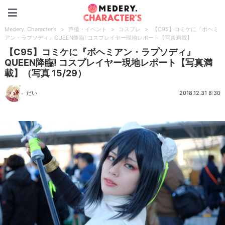
Medery. Character's
Medery. Character's
>
声優・イベント
>
コスプレ
>
【C95】コミケに『ボヘミ
アン・ラプソディ』QUEEN降臨! コスプレイヤー現地レポート【写真満載】
【C95】コミケに『ボヘミアン・ラプソディ』
QUEEN降臨! コスプレイヤー現地レポート【写真満
載】（写真 15/29）
だい
2018.12.31 8:30