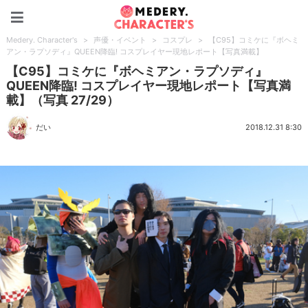
Medery. Character's
Medery. Character's
>
声優・イベント
>
コスプレ
>
【C95】コミケに『ボヘミ
アン・ラプソディ』QUEEN降臨! コスプレイヤー現地レポート【写真満載】
【C95】コミケに『ボヘミアン・ラプソディ』
QUEEN降臨! コスプレイヤー現地レポート【写真満
載】（写真 27/29）
だい
2018.12.31 8:30