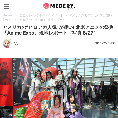
Medery.
Medery.
>
全次元イケメン特集
>
イベント
>
アメリカの“ヒロアカ人気”が凄い!
北米アニメの祭典『Anime Expo』現地レポート
アメリカの“ヒロアカ人気”が凄い! 北米アニメの祭典
『Anime Expo』現地レポート（写真 8/27）
だい
2019.7.27 17:00