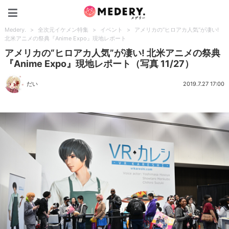
Medery.
Medery.
>
全次元イケメン特集
>
イベント
>
アメリカの“ヒロアカ人気”が凄い!
北米アニメの祭典『Anime Expo』現地レポート
アメリカの“ヒロアカ人気”が凄い! 北米アニメの祭典
『Anime Expo』現地レポート（写真 11/27）
だい
2019.7.27 17:00