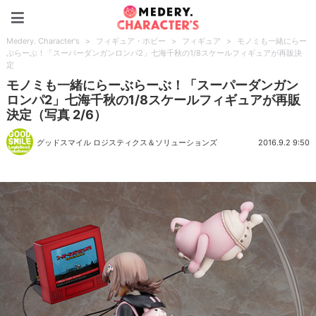
Medery. Character's
Medery. Character's
>
フィギュア・ホビー
>
フィギュア
>
モノミも一緒にらー
ぶらーぶ！「スーパーダンガンロンパ2」七海千秋の1/8スケールフィギュアが再販決
定
モノミも一緒にらーぶらーぶ！「スーパーダンガン
ロンパ2」七海千秋の1/8スケールフィギュアが再販
決定（写真 2/6）
グッドスマイル ロジスティクス＆ソリューションズ
2016.9.2 9:50