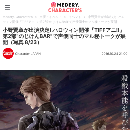
Medery. Character's
Medery. Character's
>
声優・イベント
>
イベント
>
小野賢章が出演決定! ハロ
ウィン開催『TIFFアニ!!』第2部“のじけんBAR”で声優同士のマル秘トークが展開
小野賢章が出演決定! ハロウィン開催『TIFFアニ!!』
第2部“のじけんBAR”で声優同士のマル秘トークが展
開（写真 8/23）
Character JAPAN
2016.10.24 21:00