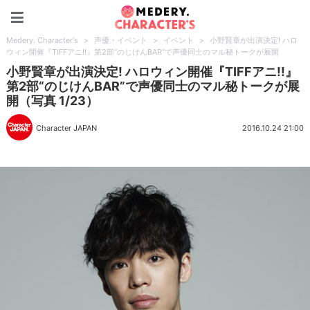
Medery. Character's
Medery. Character's
>
声優・イベント
>
イベント
>
小野賢章が出演決定! ハロ
ウィン開催『TIFFアニ!!』第2部“のじけんBAR”で声優同士のマル秘トークが展開
小野賢章が出演決定! ハロウィン開催『TIFFアニ!!』
第2部“のじけんBAR”で声優同士のマル秘トークが展
開（写真 1/23）
Character JAPAN
2016.10.24 21:00