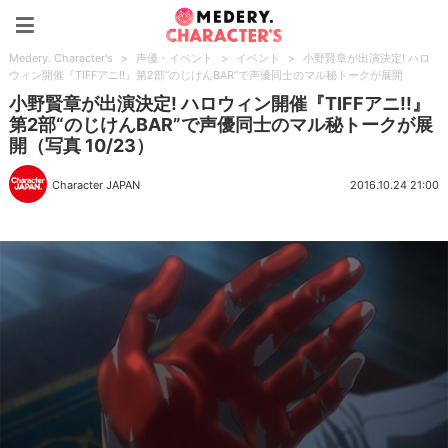
Medery. Character's
Medery. Character's
>
声優・イベント
>
イベント
>
小野賢章が出演決定! ハロ
ウィン開催『TIFFアニ!!』第2部“のじけんBAR”で声優同士のマル秘トークが展開
小野賢章が出演決定! ハロウィン開催『TIFFアニ!!』
第2部“のじけんBAR”で声優同士のマル秘トークが展
開（写真 10/23）
Character JAPAN
2016.10.24 21:00