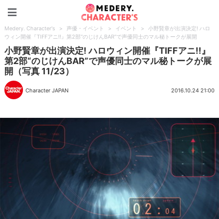
Medery. Character's
Medery. Character's
>
声優・イベント
>
イベント
>
小野賢章が出演決定! ハロ
ウィン開催『TIFFアニ!!』第2部“のじけんBAR”で声優同士のマル秘トークが展開
小野賢章が出演決定! ハロウィン開催『TIFFアニ!!』
第2部“のじけんBAR”で声優同士のマル秘トークが展
開（写真 11/23）
Character JAPAN
2016.10.24 21:00