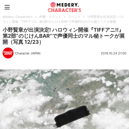
Medery. Character's
Medery. Character's
>
声優・イベント
>
イベント
>
小野賢章が出演決定! ハロ
ウィン開催『TIFFアニ!!』第2部“のじけんBAR”で声優同士のマル秘トークが展開
小野賢章が出演決定! ハロウィン開催『TIFFアニ!!』
第2部“のじけんBAR”で声優同士のマル秘トークが展
開（写真 12/23）
Character JAPAN
2016.10.24 21:00