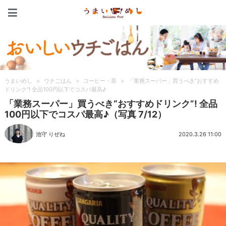
うまいめし
うまいめし
>
ウチごはん
>
コーヒー・茶
>
「業務スーパー」買うべき“おすすめ
ドリンク”! 全品100円以下でコスパ最高♪
「業務スーパー」買うべき“おすすめドリンク”! 全品
100円以下でコスパ最高♪（写真 7/12）
池守 りぜね
2020.3.26 11:00