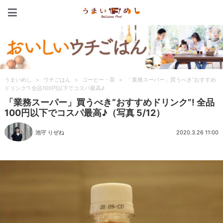
うまいめし
うまいめし
>
ウチごはん
>
コーヒー・茶
>
「業務スーパー」買うべき“おすすめ
ドリンク”! 全品100円以下でコスパ最高♪
「業務スーパー」買うべき“おすすめドリンク”! 全品
100円以下でコスパ最高♪（写真 5/12）
池守 りぜね
2020.3.26 11:00