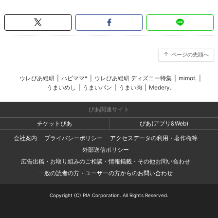
ページの先頭へ
ウレぴあ総研
|
ハピママ*
|
ウレぴあ総研 ディズニー特集
|
mimot.
|
うまいめし
|
うまいパン
|
うまい肉
|
Medery.
ぴあ関連サイト
チケットぴあ
ぴあ(アプリ&Web)
会社案内
プライバシーポリシー
アクセスデータの利用・著作権等
外部送信ポリシー
広告出稿・お取り組みのご相談・情報掲載・その他お問い合わせ
一般の読者の方・ユーザーの方からのお問い合わせ
Copyright (C) PIA Corporation. All Rights Reserved.