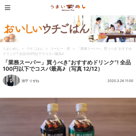
うまいめし
うまいめし
>
ウチごはん
>
コーヒー・茶
>
「業務スーパー」買うべき“おすすめ
ドリンク”! 全品100円以下でコスパ最高♪
「業務スーパー」買うべき“おすすめドリンク”! 全品
100円以下でコスパ最高♪（写真 12/12）
池守 りぜね
2020.3.26 11:00