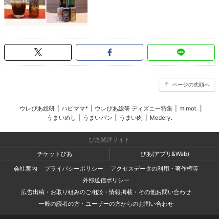
ページの先頭へ
ウレぴあ総研
|
ハピママ*
|
ウレぴあ総研 ディズニー特集
|
mimot.
|
うまいめし
|
うまいパン
|
うまい肉
|
Medery.
ぴあ関連サイト
チケットぴあ
ぴあ(アプリ&Web)
会社案内
プライバシーポリシー
アクセスデータの利用・著作権等
外部送信ポリシー
広告出稿・お取り組みのご相談・情報掲載・その他お問い合わせ
一般の読者の方・ユーザーの方からのお問い合わせ