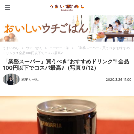
うまいめし
うまいめし
>
ウチごはん
>
コーヒー・茶
>
「業務スーパー」買うべき“おすすめ
ドリンク”! 全品100円以下でコスパ最高♪
「業務スーパー」買うべき“おすすめドリンク”! 全品
100円以下でコスパ最高♪（写真 9/12）
池守 りぜね
2020.3.26 11:00