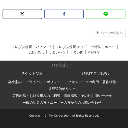
ページの先頭へ
ウレぴあ総研
|
ハピママ*
|
ウレぴあ総研 ディズニー特集
|
mimot.
|
うまいめし
|
うまいパン
|
うまい肉
|
Medery.
ぴあ関連サイト
チケットぴあ
ぴあ(アプリ&Web)
会社案内
プライバシーポリシー
アクセスデータの利用・著作権等
外部送信ポリシー
広告出稿・お取り組みのご相談・情報掲載・その他お問い合わせ
一般の読者の方・ユーザーの方からのお問い合わせ
Copyright (C) PIA Corporation. All Rights Reserved.