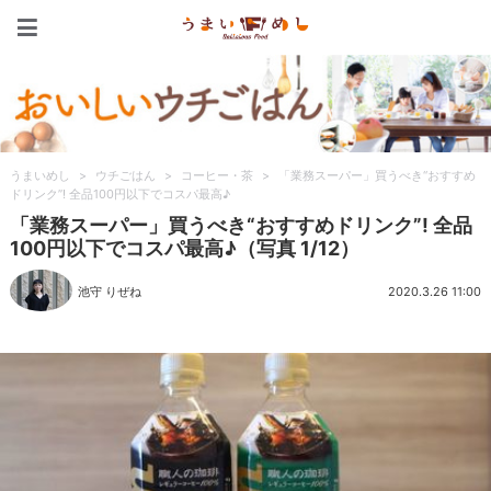
うまいめし
うまいめし
>
ウチごはん
>
コーヒー・茶
>
「業務スーパー」買うべき“おすすめ
ドリンク”! 全品100円以下でコスパ最高♪
「業務スーパー」買うべき“おすすめドリンク”! 全品
100円以下でコスパ最高♪（写真 1/12）
池守 りぜね
2020.3.26 11:00