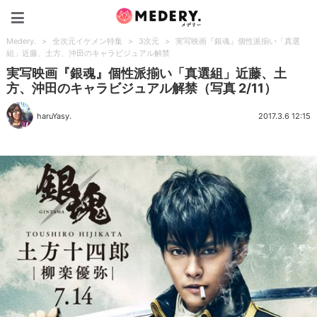
Medery.
Medery.
>
全次元イケメン特集
>
3次元
>
実写映画『銀魂』個性派揃い「真選
組」近藤、土方、沖田のキャラビジュアル解禁
実写映画『銀魂』個性派揃い「真選組」近藤、土
方、沖田のキャラビジュアル解禁（写真 2/11）
haruYasy.
2017.3.6 12:15