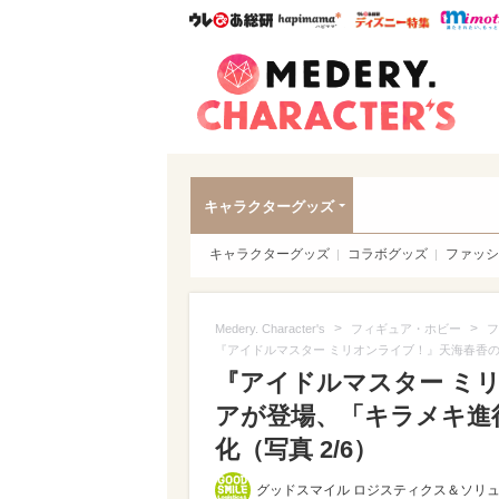
ウレぴあ総研
ハピママ*
ウレぴあ
Meder
キャラクターグッズ
キャラクターグッズ
コラボグッズ
ファッシ
>
>
Medery. Character's
フィギュア・ホビー
フ
『アイドルマスター ミリオンライブ！』天海春香
『アイドルマスター ミ
アが登場、「キラメキ進
化（写真 2/6）
グッドスマイル ロジスティクス＆ソリ