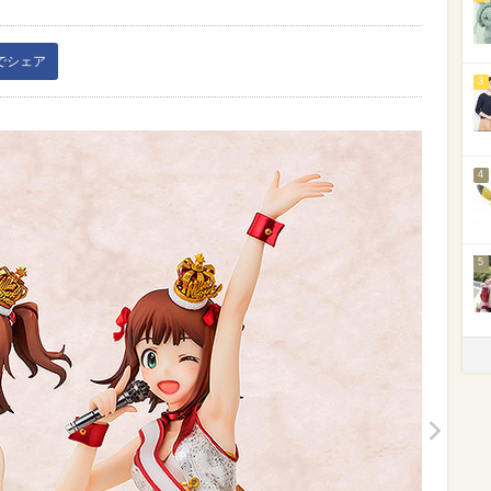
kでシェア
3
4
5