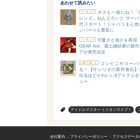
あわせて読みたい
ボスも一緒にね！『
フィギュア
レンズ』ねんどろいど サーバ
付スタート！ジャパリまん他
ンパーツも豊富に
可愛さと強さを再現「G
フィギュア
GEAR Xrd」蔵土縁紗夢の新
アが発売決定
コンビニやスーパ
お家で楽しむ
る！【サンリオの新作食玩】
出るほどかわいい4アイテムを
ュー
>
アイドルマスター ミリオンライブ！
会社案内
プライバシーポリシー
アクセスデータ