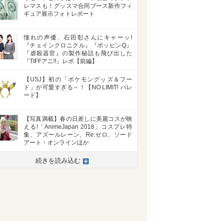
レマスも！グッスマ合同ブース新作フィ
ギュア展示フォトレポート
憧れの声優、石田彰さんにキャーッ!
『チェインクロニクル』『ポッピンQ』
『虐殺器官』の製作秘話も飛び出した
『TIFFアニ!!』レポ【前編】
【USJ】初の「ポケモングッズ＆フー
ド」が可愛すぎる～！【NO LIMIT! パレ
ード】
【写真満載】春の日差しに美麗コスが映
える!「AnimeJapan 2018」コスプレ特
集、アズールレーン、Re:ゼロ、ソード
アート・オンラインほか
続きを読み込む
>