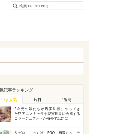
気記事ランキング
いま人気
昨日
1週間
2次元の嫁たちが現実世界にやってき
た!? アニメキャラを現実世界に合成する
コラージュフォトが海外で話題に
リゼロ、このすば、FGO、初音ミク、デ