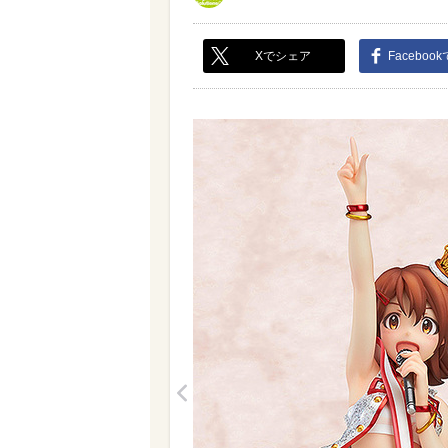
Xでシェア
Faceboo
<