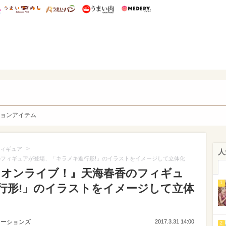
総研 ディズニー特集
mimot.
うまいめし
うまいパン
うまい肉
Medery.
y. Character's
ョンアイテム
>
ィギュア
人
のフィギュアが登場、「キラメキ進行形!」のイラストをイメージして立体化
リオンライブ！』天海春香のフィギュ
1
行形!」のイラストをイメージして立体
ューションズ
2017.3.31 14:00
2