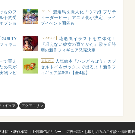
けものフ
競走馬を擬人化『ウマ娘 プリテ
ゲーム
ル予約受
ィーダービー』アニメ化が決定、ライ
オプショ
ブイベント開催も
UILTY
花魁風イラストを立体化！
フィギュア
作フィギュ
『冴えない彼女の育てかた』霞ヶ丘詩
羽の新作フィギュア発売決定
ーで買え
人気絵本「パンどろぼう」カプ
おしゃれ
ため息が
セルトイ＆ボックスで出るよ！新作フ
実物レビ
ィギュア第6弾♪【全4種】
フィギュア
アクアマリン
の利用・著作権等
外部送信ポリシー
広告出稿・お取り組みのご相談・情報掲載