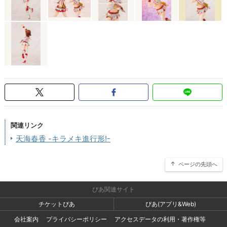
関連リンク
天海春香 -キラメキ進行形!-
ページの先頭へ
ぴあ関連サイト
チケットぴあ
ぴあ(アプリ&Web)
会社案内
プライバシーポリシー
アクセスデータの利用・著作権等