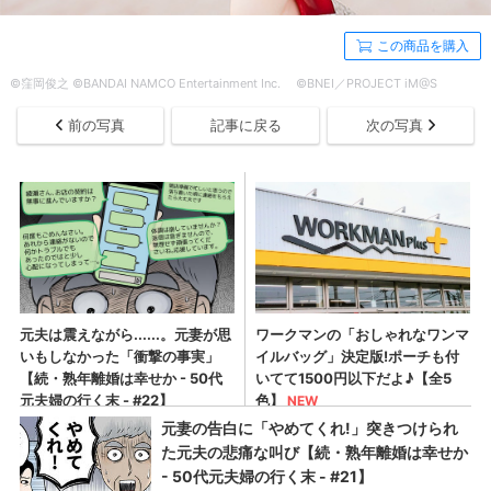
この商品を購入
©窪岡俊之 ©BANDAI NAMCO Entertainment Inc. ©BNEI／PROJECT iM@S
前の写真
記事に戻る
次の写真